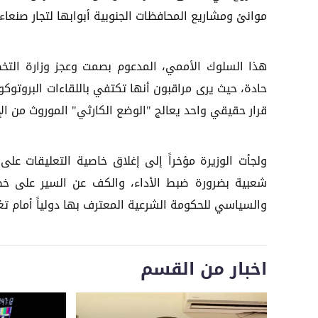
موانئ ومشاريع المحافظات الجنوبية أبوابها لتجار صنعاء 
هذا السلوك الأممي، المدعوم بصمت وعجز وزارة التخ
قرار حقيقي واحد يعالج "الوضع الكارثي" الموروث من الإد
ولجأت الوزيرة مؤخراً إلى إغلاق خاصية التعليقات عل
شعبية بضرورة ضبط الأداء، والكف عن السير على خط
والسياسي للحكومة الشرعية المعترف بها دولياً أمام تغو
اخبار من القسم