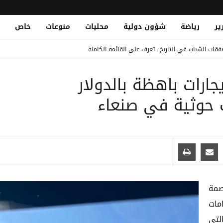
ير
رياضة
شؤون دولية
محليات
منوعات
خاص
قات الشباب في التاريخ.. تعرف على القائمة الكاملة
Yemeni National Fatally Stabbed in Somal
ارات باهظة بالدولار
الدو يتصدر القائمة بفارق كبير
 حوثية في صنعاء
 الصومال أثناء أدائه صلاة الجمعة
صمة
مات
لتي