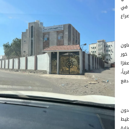
 في
راع
اون
خور
رًا
ي شهرياً،
جاري 2026م، وتم دفع
دون
طيط
زارة