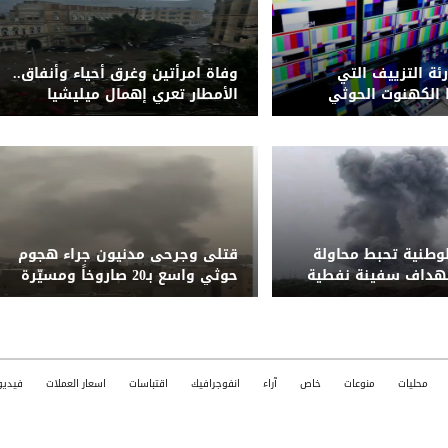
رئة التزييف التي
وفاة امرأتين وغرق أحياء وأنفاق..
الكهنوت الحوثي
الأمطار تعري إهمال ميليشيا
الحوثي لشبكة التصريف بصنعاء
لوطنية تحبط محاولة
قتلى وجرحى مدنيون جراء هجوم
تهداف سفينة نفطية
حوثي واسع بـ20 صاروخاً ومسيّرة
قبالة المخا
على مأرب وشبوة
محليات
منوعات
خاص
آراء
انفوجرافيك
اقتباسات
اسعار العملات
فيديو