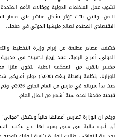
تشوب عمل المنظمات الدولية ووكالات الأمم المتحدة
اليمن، والتي باتت تؤثر بشكل مباشر على مسار الص
الاقتصادي المحتدم لصالح مليشيا الحوثي في صنعاء.
كشفت مصادر مطلعة عن إبرام وزيرة التخطيط والتع
الدولي، أفراح الزوبة، عقد إيجار لـ"فيلا" في مديرية 
مكسر بالقرب من المحكمة العليا، لتكون مقرًا مصغ
للوزارة، بتكلفة باهظة بلغت (5,000) دولار أمريك
حيث بدأ سريانه في مارس من العام ال
قيمته مقدمًا لمدة ستة أشهر من المال العام.
ورغم أن الوزارة تمارس أعمالها حالياً وبشكل "مجاني" 
أي أعباء مالية في مبنى وفره لها فرع مكتب التخ
بمديرية التواهي، طالبت الوزيرة رئاسة الوزراء بتوجيه و