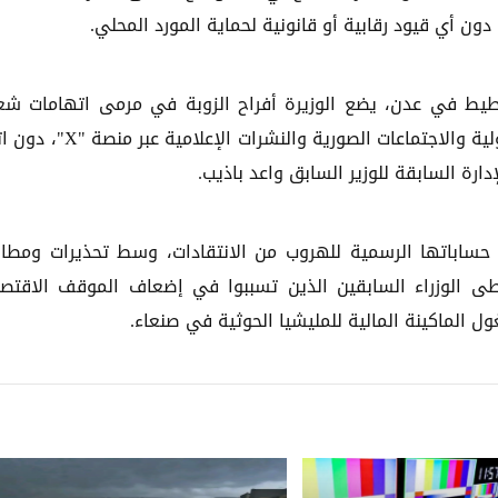
دون أي قيود رقابية أو قانونية لحماية المورد المحلي.
طيط في عدن، يضع الوزيرة أفراح الزوبة في مرمى اتهامات شع
حادة، حيث يرى مراقبون أنها تكتفي باللقاءات البروتوكولية والاجتماعات الصورية والنشر
ارة السابقة للوزير السابق واعد باذيب.
ى حساباتها الرسمية للهروب من الانتقادات، وسط تحذيرات ومطال
ى الوزراء السابقين الذين تسببوا في إضعاف الموقف الاقتص
ل الماكينة المالية للمليشيا الحوثية في صنعاء.