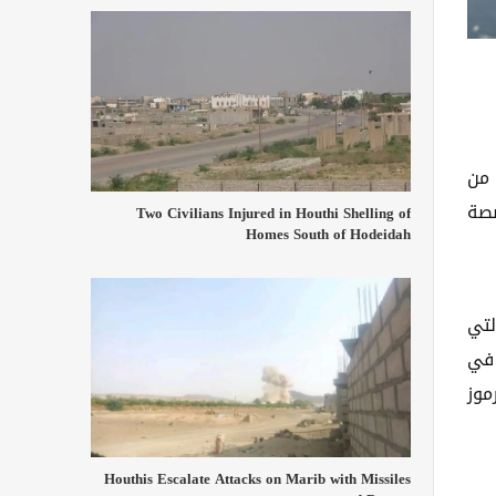
 من
صصة
Two Civilians Injured in Houthi Shelling of
Homes South of Hodeidah
لتي
 في
موز
Houthis Escalate Attacks on Marib with Missiles