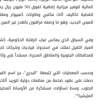
المالية لتوفير ميزانية إضافية تفوق (50 مليو
لتغطية تكاليف أثاث مكتبي وطاولات كمبيوتر ومقتن
للمبنى الجديد، وهو ما وصفه مراقبون بالهدر غير المبرر.
وفي السياق الذي يعكس غياب الرقابة الحكومية، كشف
العيار الثقيل تمثلت في استحواذ قياديات وشركات ت
للمحافظات الجنوبية والمناطق المحررة، مستنداً على وثا
وبحسب المعطيات التي تتبعها "البدري"، برز اسم القي
حصلت على عقود ضخمة من منظمات دولية لتوريد أثا
الجنوب، وسط تساؤلات مستنكرة من الأوساط المحلية: 
المليشيا؟".