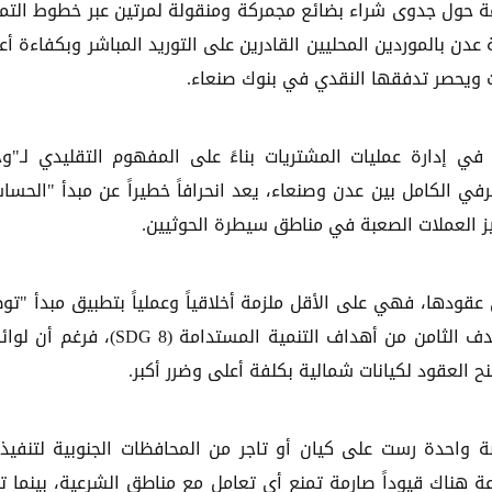
عة حول جدوى شراء بضائع مجمركة ومنقولة لمرتين عبر خطوط الت
ن بالموردين المحليين القادرين على التوريد المباشر وبكفاءة أع
ات ويحصر تدفقها النقدي في بنوك صنعاء.
 في إدارة عمليات المشتريات بناءً على المفهوم التقليدي لـ"و
ي الكامل بين عدن وصنعاء، يعد انحرافاً خطيراً عن مبدأ "الحسا
يز العملات الصعبة في مناطق سيطرة الحوثيين.
عقودها، فهي على الأقل ملزمة أخلاقياً وعملياً بتطبيق مبدأ "تو
المشتريات" وفق مبادئ العمل في مناطق النزاع، والهدف الثامن من أهداف التنمية المستدامة ( 8
 العقود لكيانات شمالية بكلفة أعلى وضرر أكبر.
واحدة رست على كيان أو تاجر من المحافظات الجنوبية لتنفيذ
هناك قيوداً صارمة تمنع أي تعامل مع مناطق الشرعية، بينما ت