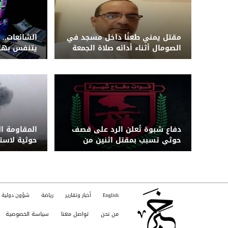
مقتل يمني طعنًا داخل مسجد في
الشائعات.. 
الصومال أثناء أدائه صلاة الجمعة
يتنفس بها 
دفاع شبوة تُعلن الرد على قصف
المقاومة ا
حوثي تسبب بمقتل اثنين من
حوثية لاس
قواتها بجبهة حريب
بزورق مفخخ 
English
أخبار وتقارير
رياضة
شؤون دولية
من نحن
تواصل معنا
سياسة الخصوصية