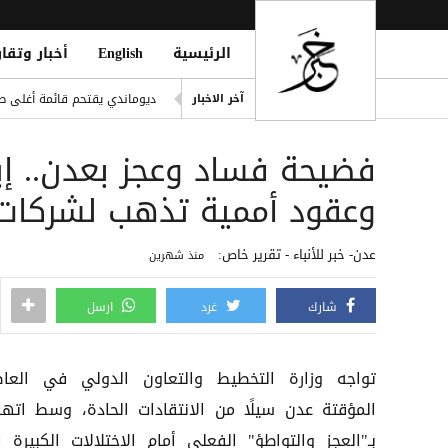
الرئيسية
English
أخبار وتقار
اليونيسف: 300 طفل قتيل في غزة خلال 300 يوم من وقف إطلاق النار
ديوماندي يقتحم قائمة أغلى صف
آخر الاخبار
i Mosque During Friday Prayers
فضيحة فساد وعجز بعدن.. إيج
Cloudflare تطلق Kitesurf: متصفح خفيف للوكلاء الأذكياء
صلاح ضمن الأغنى عالمياً.. ورون
وعقود أممية تذهب لشركات
مقتل يمني طعنًا داخل مسجد في
عدن- خبر للأنباء - تقرير خاص:
منذ شهرين
شارك
غرد
ارسل
تواجه وزارة التخطيط والتعاون الدولي في العا
المؤقتة عدن سيلًا من الانتقادات الحادة، وسط اتها
بـ"العجز والتواطؤ" الفعلي أمام الاختلالات الكبيرة ا