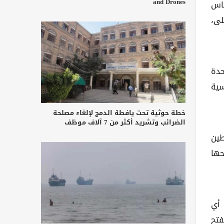
and Drones
ماس
لى،
حدة
سية
خطة حوثية تحت يافطة الدمج لإلغاء مصلحة
الضرائب وتشريد أكثر من 7 آلاف موظف
طين
SDG)، فرغم أن لوائحها
 أي
فتح